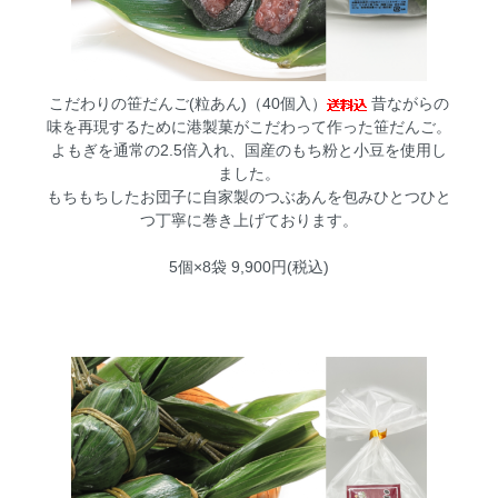
こだわりの笹だんご(粒あん)（40個入）
昔ながらの
味を再現するために港製菓がこだわって作った笹だんご。
よもぎを通常の2.5倍入れ、国産のもち粉と小豆を使用し
ました。
もちもちしたお団子に自家製のつぶあんを包みひとつひと
つ丁寧に巻き上げております。
5個×8袋 9,900円(税込)