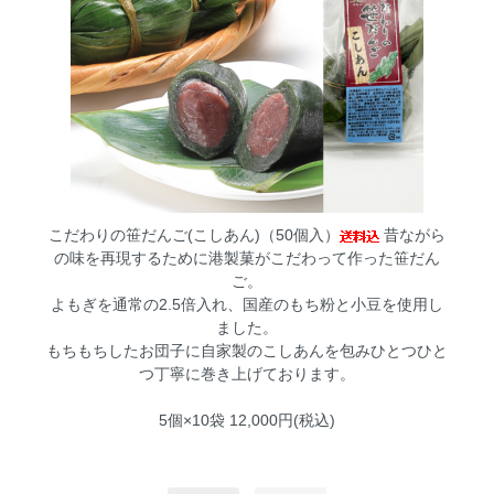
こだわりの笹だんご(こしあん)（50個入）
昔ながら
の味を再現するために港製菓がこだわって作った笹だん
ご。
よもぎを通常の2.5倍入れ、国産のもち粉と小豆を使用し
ました。
もちもちしたお団子に自家製のこしあんを包みひとつひと
つ丁寧に巻き上げております。
5個×10袋 12,000円(税込)